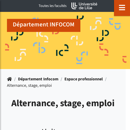
Accéder au menu principal
Accéder à la recherche
Accéder au pied de page
ermer menu
O
Toutes les facultés
Département INFOCOM
Accueil
/
Département Infocom
/
Espace professionnel
/
Alternance, stage, emploi
Alternance, stage, emploi