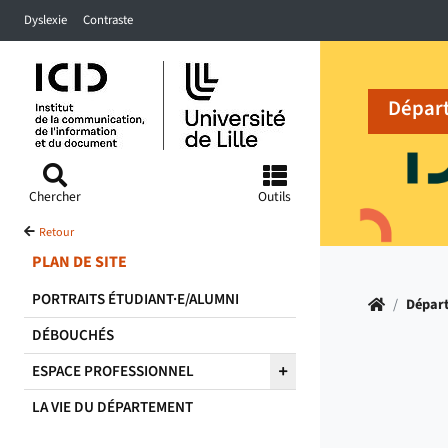
Accéder au menu principal
Accéder à la recherche
Accéder au pied de page
Dyslexie
Contraste
Dépar
Chercher
Outils
Retour
PLAN DE SITE
PORTRAITS ÉTUDIANT·E/ALUMNI
Accueil
/
Dépar
DÉBOUCHÉS
ESPACE PROFESSIONNEL
LA VIE DU DÉPARTEMENT