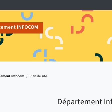
tement INFOCOM
tement Infocom
/
Plan de site
Département In