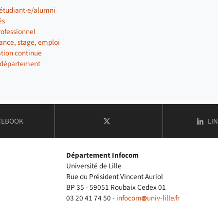
 étudiant·e/alumni
és
ofessionnel
ance, stage, emploi
tion continue
u département
MPTE
CO
CEBOOK
LI
COMPTE
X / TWITTER DE DÉPARTEMENT I
Département Infocom
Université de Lille
Rue du Président Vincent Auriol
BP 35 - 59051 Roubaix Cedex 01
03 20 41 74 50 -
infocom
univ-lille
fr