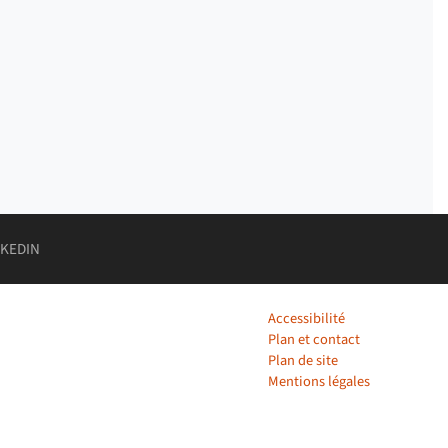
MPTE
DE DÉPARTEMENT INFOCOM
NKEDIN
NFOCOM
Accessibilité
Plan et contact
Plan de site
Mentions légales