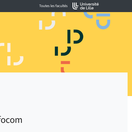
Toutes les facultés
focom