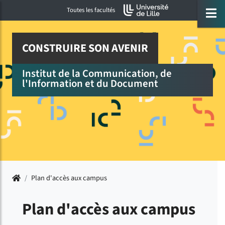
Accéder au menu principal
Accéder à la recherche
Accéder au pied de page
ermer menu
O
Toutes les facultés
CONSTRUIRE SON AVENIR
Institut de la Communication, de
l'Information et du Document
Accueil
/
Plan d'accès aux campus
Plan d'accès aux campus