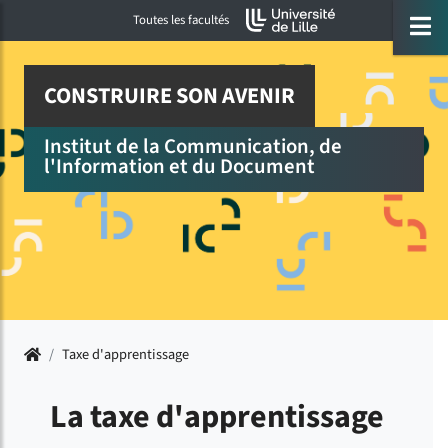
Accéder au menu principal
Accéder à la recherche
Accéder au pied de page
ermer menu
O
Toutes les facultés
CONSTRUIRE SON AVENIR
Institut de la Communication, de
l'Information et du Document
Accueil
/
Taxe d'apprentissage
La taxe d'apprentissage