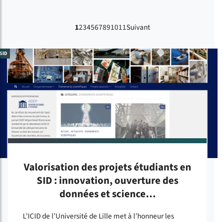
1
2
3
4
5
6
7
8
9
10
11
Suivant
SID
Valorisation des projets étudiants en
SID : innovation, ouverture des
données et science…
L’ICID de l’Université de Lille met à l’honneur les