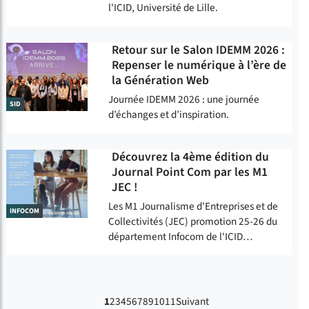
l'ICID, Université de Lille.
Retour sur le Salon IDEMM 2026 :
Repenser le numérique à l’ère de
la Génération Web
Journée IDEMM 2026 : une journée
SID
d’échanges et d’inspiration.
Découvrez la 4ème édition du
Journal Point Com par les M1
JEC !
Les M1 Journalisme d'Entreprises et de
INFOCOM
Collectivités (JEC) promotion 25-26 du
département Infocom de l'ICID…
1
2
3
4
5
6
7
8
9
10
11
Suivant