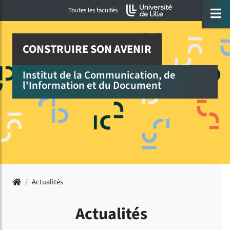
Accéder au menu principal
Accéder à la recherche
Accéder au pied de page
ermer menu
O
Toutes les facultés
CONSTRUIRE SON AVENIR
Institut de la Communication, de
l'Information et du Document
Accueil
/
Actualités
Actualités